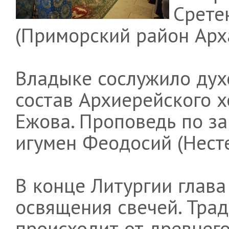
Срете
(Приморский район Арха
Владыке сослужило дух
состав Архиерейского 
Ежова. Проповедь по з
игумен Феодосий (Несте
В конце Литургии глав
освящения свечей. Тра
происходит от древнего