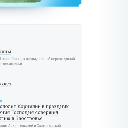
роицы
 8-ю по Пасхе, в двунадесятый переходящий
тидесятницы)
клет
20
ополит Корнилий в праздник
ения Господня совершил
ргию в Заостровье
олит Архангельский и Холмогорский