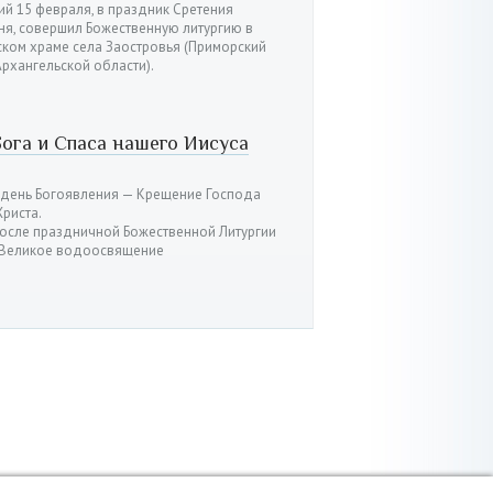
й 15 февраля, в праздник Сретения
ня, совершил Божественную литургию в
ском храме села Заостровья (Приморский
рхангельской области).
ога и Спаса нашего Иисуса
 день Богоявления — Крещение Господа
Христа.
после праздничной Божественной Литургии
ь Великое водоосвящение