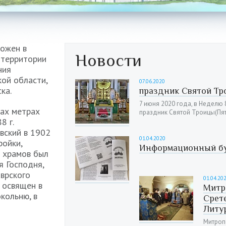
ожен в
Новости
 территории
ния
ой области,
07.06.2020
ка.
праздник Святой Т
7 июня 2020 года, в Неделю
ках метрах
праздник Святой Троицы(Пя
8 г.
вский в 1902
01.04.2020
ройки,
Информационный бу
) храмов был
 Господня,
врского
01.04.20
л освящен в
Митр
окольню, в
Срет
Литу
Митроп