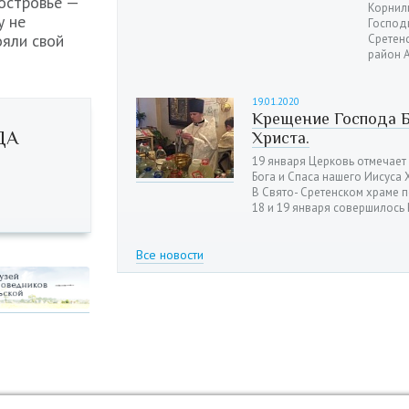
островье —
Корнили
у не
Господ
ояли свой
Сретен
район А
19.01.2020
Крещение Господа Б
ДА
Христа.
19 января Церковь отмечает
Бога и Спаса нашего Иисуса 
В Свято- Сретенском храме 
18 и 19 января совершилос
Все новости